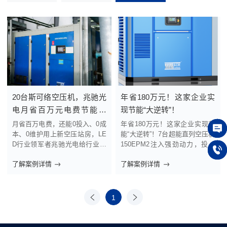
20台斯可络空压机，兆驰光
年省180万元！这家企业实
电月省百万元电费节能革
现节能“大逆转”！
命！
月省百万电费，还能0投入、0成
年省180万元！这家企业实现节
本、0维护用上新空压站房，LE
能“大逆转”！7台超能直列空压机
在线
D行业领军者兆驰光电给行业树
150EPM2注入强劲动力，投资
立了节能用气新样板。江西省兆
回报惊人 —— 年节省电量高达3
了解案例详情
了解案例详情
驰光电有限公司，国家级高新技
00万度，直接经济效益超过180
150 
术企业。作为LED封装领域的领
万元人民币。斯可络助力山西某
军者，拥有全球首创的LED封装
太阳能科技公司，为太阳能行业
智能制造工厂，产品远销欧美市
节能变革树立了新标杆。作为太
上一
1
下一
场。其精密生产线上，压缩空气
阳能行业内的翘楚，山西某太阳
页
页
系统如同“工业血液”般贯穿核心
能科技公司一直以来都在追求卓
环节。然而某美资品牌老...
越的生产效率和可持续发...