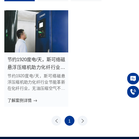
节约1920度电/天，斯可络磁
悬浮压缩机助力化纤行业节
能革新
节约1920度电/天，斯可络磁悬
浮压缩机助力化纤行业节能革新
在线
在化纤行业，无油压缩空气不仅
是生产高质量纤维的核心需求，
了解案例详情
更是企业降本增效、提升市场竞
150 
争力的关键因素之一。苏州某化
纤公司通过引进斯可络磁悬浮离
心压缩机CH系列，成功实现了
上一
1
下一
生产成本的显著降低，每小时节
页
页
约80度电，节约幅度高达2
0%。 这一革新之举，再次...