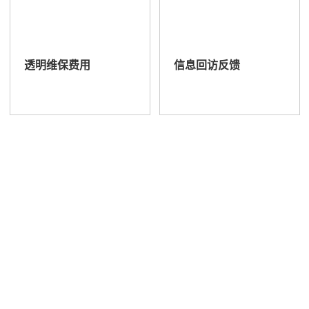
透明维保费用
信息回访反馈
厂家技术输出 正品配件保障
斯可络·20余年螺杆空气压缩机品牌制造厂家
免收上门费
修不好不收费
保养到您满意为止
联系我们