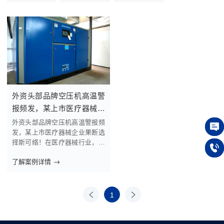
外资头部品牌空压机高温警
报频发，某上市医疗器械企
业果断选择斯可络！
外资头部品牌空压机高温警报频
发，某上市医疗器械企业果断选
在线
择斯可络！在医疗器械行业，压
缩空气设备的稳定与高效至关重
了解案例详情
要。然而，某科创板上市医疗器
150 
械公司使用的某外资品牌空压机
高温警报频发，严重影响生产。
面对这一困境，该公司选择斯可
上一
1
下一
络超能直列增压永磁变频270EP
页
页
M2-10空压机，开启全新的节
能、可靠体验。01高温警报...