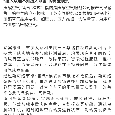
“授人以渔不如授人以鱼”的商业模式
压缩空气
“售气“模式：指的是压缩空气服务公司按产气量销
售压缩空气的商业模式。压缩空气服务公司根据用户提出的
压缩空气品质要求，如压力、压力露点、含油量等，为用户
提供成品压缩空气。
宜宾纸业、重庆太仓和重庆三木华瑞在经过斯可络专业
技术团队实地考察与能耗测试后，均发现有着不同程度
的原有空压机能耗高，故障率高，智能化程度低，维护
成本高，原管网设计不合理存在压损等问题，导致整体
用气成本偏高。
经过斯可络节能
“售气“模式的节能技术改造后，斯可络
替换原空压机组，重新设计与铺设整厂超级管道，解决
跑冒滴漏的问题，对生产车间的用气量真实监测，改善
不必要的气浪费、气损耗。
斯可络智能监管，实现无人值守、故障预警、远程控
管、能效与耗电量实时查看、自动报表等功能，通过电
脑和手机，随时随地查看站房运行状态，对站房设备故